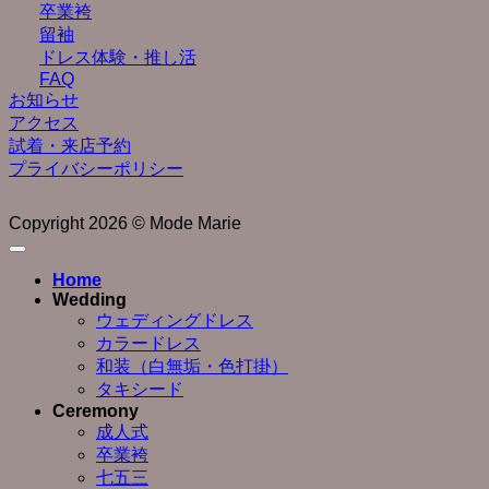
卒業袴
留袖
ドレス体験・推し活
FAQ
お知らせ
アクセス
試着・来店予約
プライバシーポリシー
Copyright 2026 © Mode Marie
Home
Wedding
ウェディングドレス
カラードレス
和装（白無垢・色打掛）
タキシード
Ceremony
成人式
卒業袴
七五三