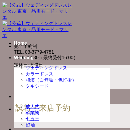
Skip
to
content
Home
完全予約制
TEL. 03-3779-4781
10:00-18:30（最終受付16:00）
Wedding
定休日:火曜日
ウェディングドレス
カラードレス
和装（白無垢・色打掛）
タキシード
Ceremony
試着・来店予約
成人式
卒業袴
七五三
留袖