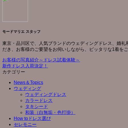
モードマリエ スタッフ
東京・品川区で、人気ブランドのウェディングドレス、婚礼
だき、お客様のご要望をお伺いしながら、ピッタリな1着を
お客様の写真紹介～ドレス試着体験～
新作ドレス入荷決定！
カテゴリー
News＆Topics
ウェディング
ウェディングドレス
カラードレス
タキシード
和装（白無垢・色打掛）
How toドレス選び
セレモニー