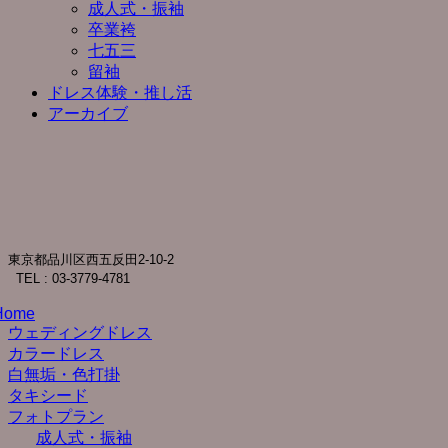
成人式・振袖
卒業袴
七五三
留袖
ドレス体験・推し活
アーカイブ
東京都品川区西五反田2-10-2
TEL : 03-3779-4781
Home
ウェディングドレス
カラードレス
白無垢・色打掛
タキシード
フォトプラン
成人式・振袖