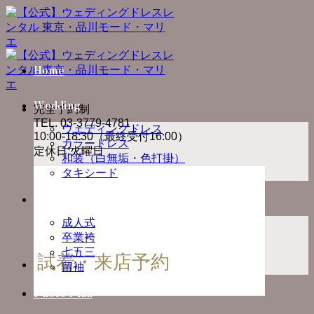
Skip
to
content
Home
Wedding
完全予約制
TEL. 03-3779-4781
ウェディングドレス
10:00-18:30（最終受付16:00）
カラードレス
定休日:火曜日
和装（白無垢・色打掛）
タキシード
Ceremony
成人式
卒業袴
七五三
試着・来店予約
留袖
Photo Plan