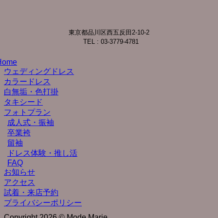
東京都品川区西五反田2-10-2
TEL : 03-3779-4781
Home
ウェディングドレス
カラードレス
白無垢・色打掛
タキシード
フォトプラン
成人式・振袖
卒業袴
留袖
ドレス体験・推し活
FAQ
お知らせ
アクセス
試着・来店予約
プライバシーポリシー
Copyright 2026 © Mode Marie