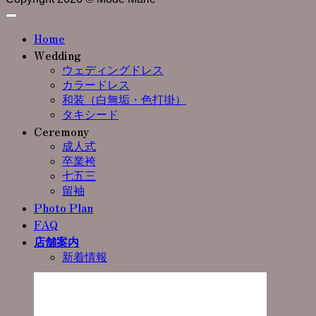
Home
Wedding
ウェディングドレス
カラードレス
和装（白無垢・色打掛）
タキシード
Ceremony
成人式
卒業袴
七五三
留袖
Photo Plan
FAQ
店舗案内
新着情報