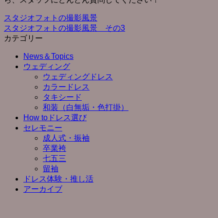
スタジオフォトの撮影風景
スタジオフォトの撮影風景 その3
カテゴリー
News＆Topics
ウェディング
ウェディングドレス
カラードレス
タキシード
和装（白無垢・色打掛）
How toドレス選び
セレモニー
成人式・振袖
卒業袴
七五三
留袖
ドレス体験・推し活
アーカイブ