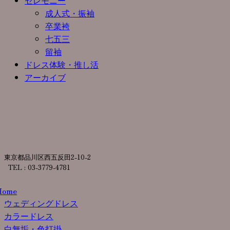
セレモニー
成人式・振袖
卒業袴
七五三
留袖
ドレス体験・推し活
アーカイブ
東京都品川区西五反田2-10-2
TEL : 03-3779-4781
Home
ウェディングドレス
カラードレス
白無垢・色打掛