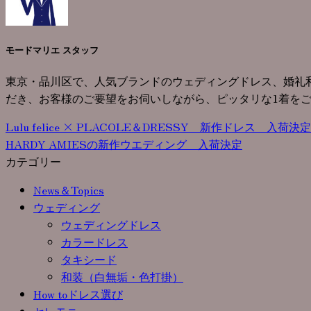
モードマリエ スタッフ
東京・品川区で、人気ブランドのウェディングドレス、婚礼
だき、お客様のご要望をお伺いしながら、ピッタリな1着を
Lulu felice × PLACOLE＆DRESSY 新作ドレス 入荷決
HARDY AMIESの新作ウエディング 入荷決定
カテゴリー
News＆Topics
ウェディング
ウェディングドレス
カラードレス
タキシード
和装（白無垢・色打掛）
How toドレス選び