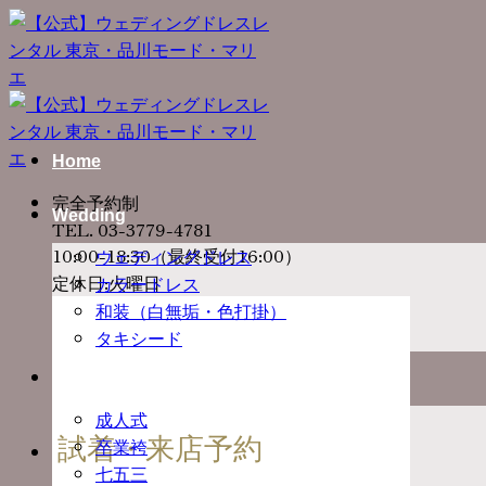
Skip
to
content
Home
完全予約制
Wedding
TEL. 03-3779-4781
10:00-18:30（最終受付16:00）
ウェディングドレス
定休日:火曜日
カラードレス
和装（白無垢・色打掛）
タキシード
Ceremony
成人式
試着・来店予約
卒業袴
七五三