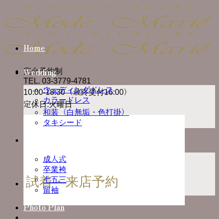
Skip
to
content
Home
完全予約制
Wedding
TEL. 03-3779-4781
ウェディングドレス
10:00-18:30（最終受付16:00）
カラードレス
定休日:火曜日
和装（白無垢・色打掛）
タキシード
Ceremony
成人式
卒業袴
試着・来店予約
七五三
留袖
Photo Plan