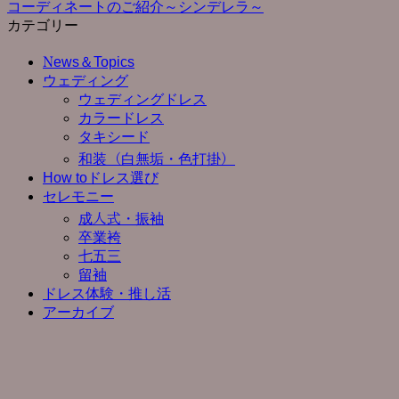
コーディネートのご紹介～シンデレラ～
カテゴリー
News＆Topics
ウェディング
ウェディングドレス
カラードレス
タキシード
和装（白無垢・色打掛）
How toドレス選び
セレモニー
成人式・振袖
卒業袴
七五三
留袖
ドレス体験・推し活
アーカイブ