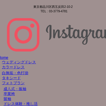
東京都品川区西五反田2-10-2
TEL : 03-3779-4781
Home
ウェディングドレス
カラードレス
白無垢・色打掛
タキシード
フォトプラン
成人式・振袖
卒業袴
留袖
ドレス体験・推し活