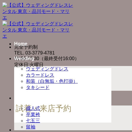
Skip
to
content
Home
完全予約制
TEL. 03-3779-4781
10:00-18:30（最終受付16:00）
Wedding
定休日:火曜日
ウェディングドレス
カラードレス
和装（白無垢・色打掛）
タキシード
Ceremony
試着・来店予約
成人式
卒業袴
七五三
留袖