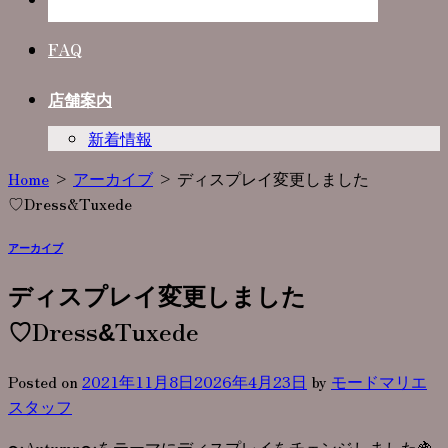
Photo Plan
FAQ
店舗案内
新着情報
Home
>
アーカイブ
>
ディスプレイ変更しました
♡Dress&Tuxede
アーカイブ
ディスプレイ変更しました
♡Dress&Tuxede
Posted on
2021年11月8日
2026年4月23日
by
モードマリエ
スタッフ
〜Autumn〜をテーマにディスプレイをチェンジしました🍇