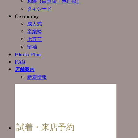
和装（白無垢・色打掛）
タキシード
Ceremony
成人式
卒業袴
七五三
留袖
Photo Plan
FAQ
店舗案内
新着情報
試着・来店予約