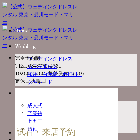
Skip
to
content
Home
Wedding
完全予約制
ウェディングドレス
TEL. 03-3779-4781
カラードレス
10:00-18:30（最終受付16:00）
和装（白無垢・色打掛）
定休日:火曜日
タキシード
Ceremony
成人式
卒業袴
七五三
留袖
試着・来店予約