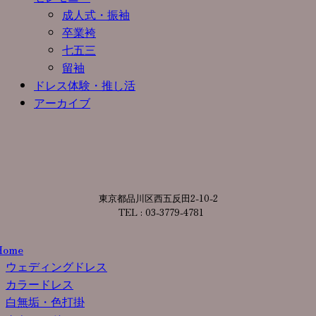
成人式・振袖
卒業袴
七五三
留袖
ドレス体験・推し活
アーカイブ
東京都品川区西五反田2-10-2
TEL : 03-3779-4781
Home
ウェディングドレス
カラードレス
白無垢・色打掛