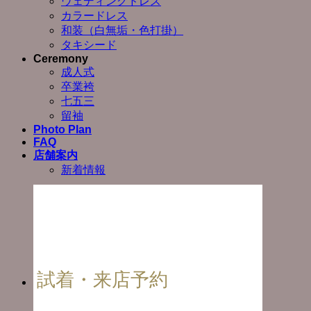
ウェディングドレス
カラードレス
和装（白無垢・色打掛）
タキシード
Ceremony
成人式
卒業袴
七五三
留袖
Photo Plan
FAQ
店舗案内
新着情報
試着・来店予約