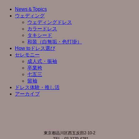
News＆Topics
ウェディング
ウェディングドレス
カラードレス
タキシード
和装（白無垢・色打掛）
How toドレス選び
セレモニー
成人式・振袖
卒業袴
七五三
留袖
ドレス体験・推し活
アーカイブ
東京都品川区西五反田2-10-2
TEL : 03-3779-4781