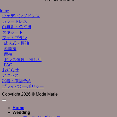
Home
ウェディングドレス
カラードレス
白無垢・色打掛
タキシード
フォトプラン
成人式・振袖
卒業袴
留袖
ドレス体験・推し活
FAQ
お知らせ
アクセス
試着・来店予約
プライバシーポリシー
Copyright 2026 © Mode Marie
Home
Wedding