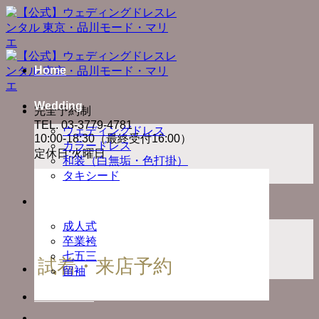
Skip
to
content
Home
Wedding
完全予約制
TEL. 03-3779-4781
ウェディングドレス
10:00-18:30（最終受付16:00）
カラードレス
定休日:火曜日
和装（白無垢・色打掛）
タキシード
Ceremony
成人式
卒業袴
七五三
試着・来店予約
留袖
Photo Plan