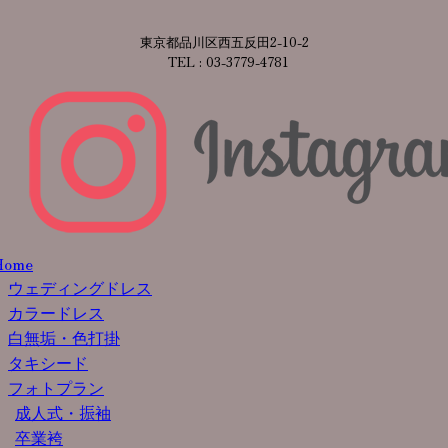
東京都品川区西五反田2-10-2
TEL : 03-3779-4781
Home
ウェディングドレス
カラードレス
白無垢・色打掛
タキシード
フォトプラン
成人式・振袖
卒業袴