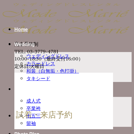
Skip
to
content
Home
完全予約制
Wedding
TEL. 03-3779-4781
ウェディングドレス
10:00-18:30（最終受付16:00）
カラードレス
定休日:火曜日
和装（白無垢・色打掛）
タキシード
Ceremony
成人式
卒業袴
試着・来店予約
七五三
留袖