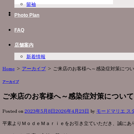
留袖
Photo Plan
FAQ
店舗案内
新着情報
Home
>
アーカイブ
>
ご来店のお客様へ～感染症対策につ
アーカイブ
ご来店のお客様へ～感染症対策について
Posted on
2023年5月8日
2026年4月23日
by
モードマリエ ス
平素よりＭｏｄｅＭａｒｉｅをお引き立ていただき、誠にあ