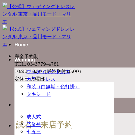
Skip
to
content
Home
完全予約制
Wedding
TEL. 03-3779-4781
10:00-18:30（最終受付16:00）
ウェディングドレス
定休日:火曜日
カラードレス
和装（白無垢・色打掛）
タキシード
Ceremony
成人式
試着・来店予約
卒業袴
七五三