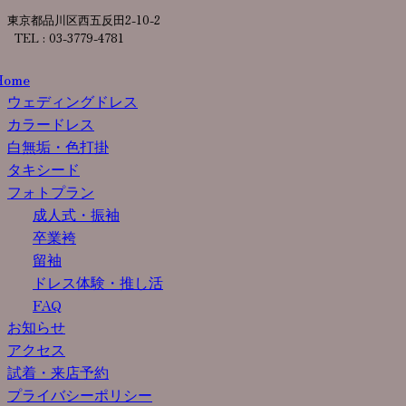
東京都品川区西五反田2-10-2
TEL : 03-3779-4781
Home
ウェディングドレス
カラードレス
白無垢・色打掛
タキシード
フォトプラン
成人式・振袖
卒業袴
留袖
ドレス体験・推し活
FAQ
お知らせ
アクセス
試着・来店予約
プライバシーポリシー