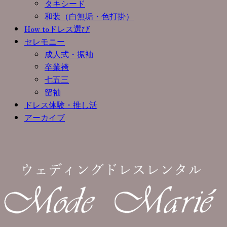
タキシード
和装（白無垢・色打掛）
How toドレス選び
セレモニー
成人式・振袖
卒業袴
七五三
留袖
ドレス体験・推し活
アーカイブ