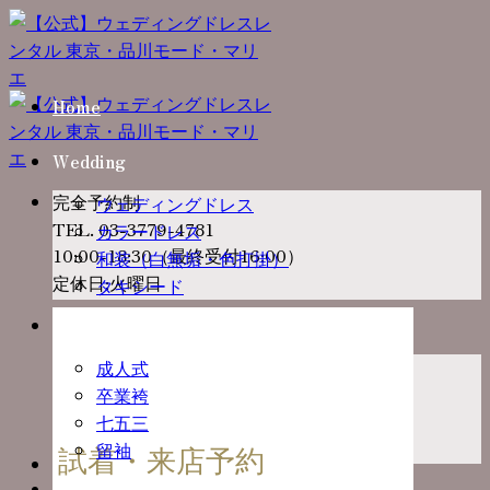
Skip
to
content
Home
Wedding
完全予約制
ウェディングドレス
TEL. 03-3779-4781
カラードレス
10:00-18:30（最終受付16:00）
和装（白無垢・色打掛）
定休日:火曜日
タキシード
Ceremony
成人式
卒業袴
七五三
留袖
試着・来店予約