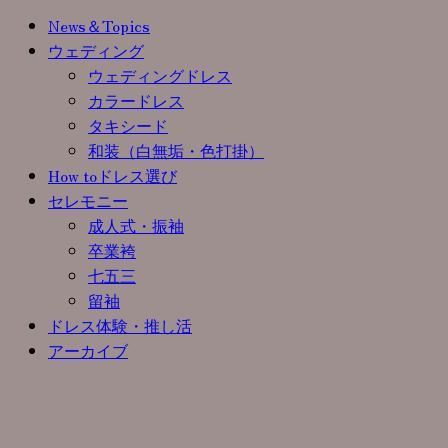
News＆Topics
ウェディング
ウェディングドレス
カラードレス
タキシード
和装（白無垢・色打掛）
How toドレス選び
セレモニー
成人式・振袖
卒業袴
七五三
留袖
ドレス体験・推し活
アーカイブ