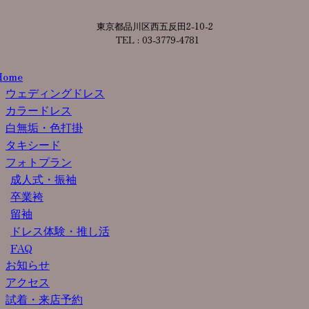
東京都品川区西五反田2-10-2
TEL : 03-3779-4781
Home
ウェディングドレス
カラードレス
白無垢・色打掛
タキシード
フォトプラン
成人式・振袖
卒業袴
留袖
ドレス体験・推し活
FAQ
お知らせ
アクセス
試着・来店予約