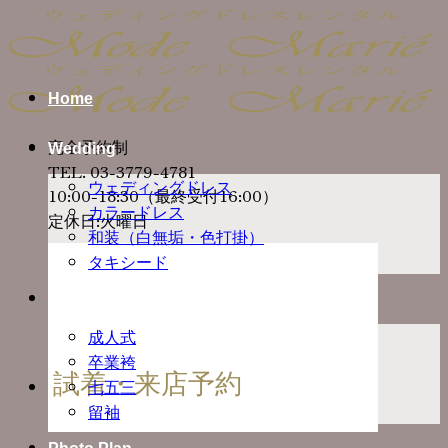
Skip
to
content
Home
完全予約制
Wedding
TEL. 03-3779-4781
ウェディングドレス
10:00-18:30（最終受付16:00）
カラードレス
定休日:火曜日
和装（白無垢・色打掛）
タキシード
Ceremony
成人式
卒業袴
試着・来店予約
七五三
留袖