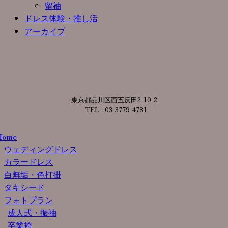
留袖
ドレス体験・推し活
アーカイブ
東京都品川区西五反田2-10-2
TEL : 03-3779-4781
Home
ウェディングドレス
カラードレス
白無垢・色打掛
タキシード
フォトプラン
成人式・振袖
卒業袴