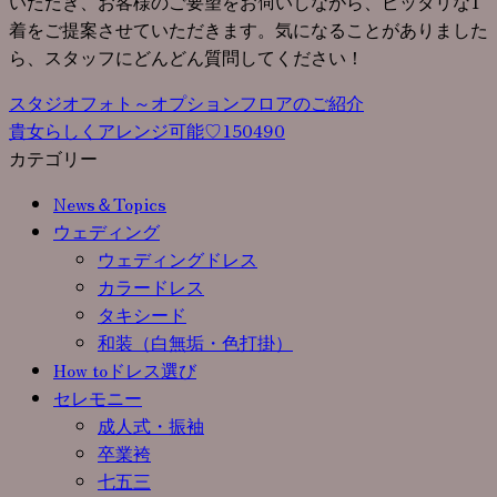
いただき、お客様のご要望をお伺いしながら、ピッタリな1
着をご提案させていただきます。気になることがありました
ら、スタッフにどんどん質問してください！
スタジオフォト～オプションフロアのご紹介
貴女らしくアレンジ可能♡150490
カテゴリー
News＆Topics
ウェディング
ウェディングドレス
カラードレス
タキシード
和装（白無垢・色打掛）
How toドレス選び
セレモニー
成人式・振袖
卒業袴
七五三