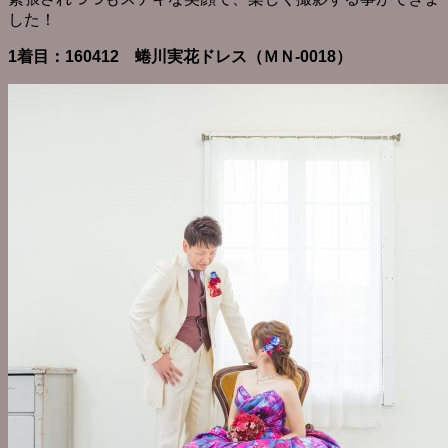
した！
1着目：160412 蜷川実花ドレス（ＭＮ-0018）