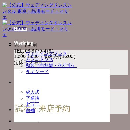
Skip
to
content
Home
Wedding
完全予約制
TEL. 03-3779-4781
ウェディングドレス
10:00-18:30（最終受付16:00）
カラードレス
定休日:火曜日
和装（白無垢・色打掛）
タキシード
Ceremony
成人式
卒業袴
七五三
試着・来店予約
留袖
Photo Plan