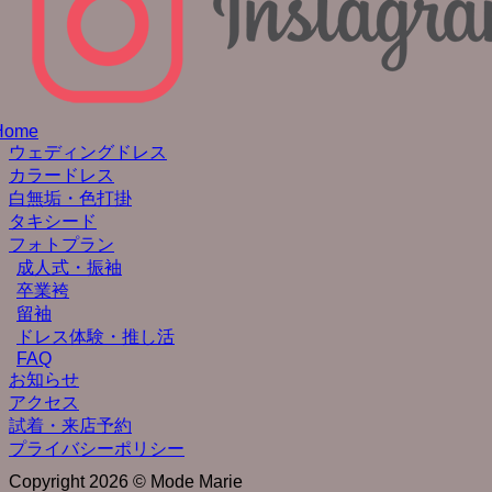
Home
ウェディングドレス
カラードレス
白無垢・色打掛
タキシード
フォトプラン
成人式・振袖
卒業袴
留袖
ドレス体験・推し活
FAQ
お知らせ
アクセス
試着・来店予約
プライバシーポリシー
Copyright 2026 © Mode Marie