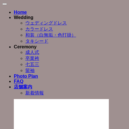
Home
Wedding
ウェディングドレス
カラードレス
和装（白無垢・色打掛）
タキシード
Ceremony
成人式
卒業袴
七五三
留袖
Photo Plan
FAQ
店舗案内
新着情報