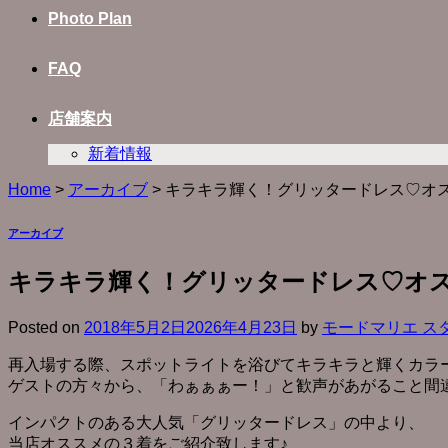
Photo Plan
FAQ
店舗案内
新着情報
Home
>
アーカイブ
>
キラキラ輝く！グリッタードレス♡オス
アーカイブ
キラキラ輝く！グリッタードレス♡オス
Posted on
2018年5月2日
2026年4月23日
by
モードマリエ ス
再入場する際、スポットライトを浴びてキラキラと輝くカラ
ゲストの方々から、「わぁぁぁー！」と歓声があがること間
インパクトのある大人気「グリッタードレス」の中より、
当店オススメの３着をご紹介致します♪