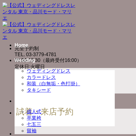
Skip
to
content
Home
完全予約制
TEL. 03-3779-4781
10:00-18:30（最終受付16:00）
Wedding
定休日:火曜日
ウェディングドレス
カラードレス
和装（白無垢・色打掛）
タキシード
Ceremony
試着・来店予約
成人式
卒業袴
七五三
留袖