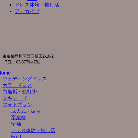
ドレス体験・推し活
アーカイブ
東京都品川区西五反田2-10-2
TEL : 03-3779-4781
Home
ウェディングドレス
カラードレス
白無垢・色打掛
タキシード
フォトプラン
成人式・振袖
卒業袴
留袖
ドレス体験・推し活
FAQ