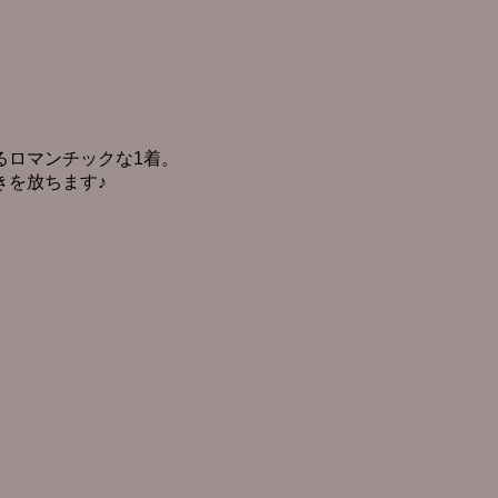
るロマンチックな1着。
きを放ちます♪