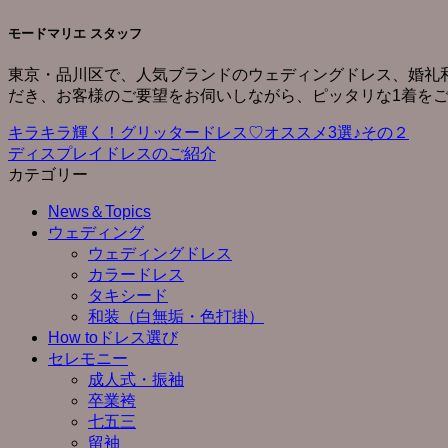
モードマリエ スタッフ
東京・品川区で、人気ブランドのウェディングドレス、婚礼
だき、お客様のご要望をお伺いしながら、ピッタリな1着を
キラキラ輝く！グリッタードレス♡オススメ3選♪その２
ディスプレイドレスのご紹介
カテゴリー
News＆Topics
ウェディング
ウェディングドレス
カラードレス
タキシード
和装（白無垢・色打掛）
How toドレス選び
セレモニー
成人式・振袖
卒業袴
七五三
留袖