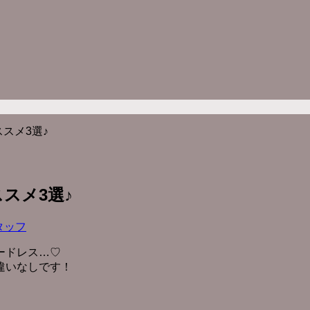
スメ3選♪
スメ3選♪
タッフ
ードレス…♡
違いなしです！