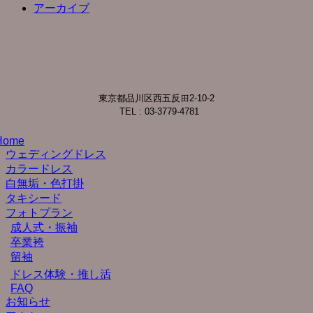
アーカイブ
東京都品川区西五反田2-10-2
TEL : 03-3779-4781
Home
ウェディングドレス
カラードレス
白無垢・色打掛
タキシード
フォトプラン
成人式・振袖
卒業袴
留袖
ドレス体験・推し活
FAQ
お知らせ