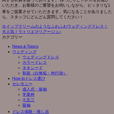
いただき、お客様のご要望をお伺いしながら、ピッタリな1
着をご提案させていただきます。気になることがありました
ら、スタッフにどんどん質問してください！
ホイップクリームのようなふわふわウェディングドレス！
大人気！ラトリエマリアージュ♪
カテゴリー
News＆Topics
ウェディング
ウェディングドレス
カラードレス
タキシード
和装（白無垢・色打掛）
How toドレス選び
セレモニー
成人式・振袖
卒業袴
七五三
留袖
ドレス体験・推し活