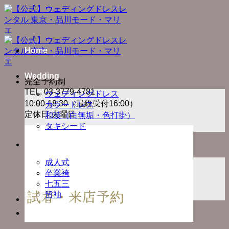
Skip
to
content
Home
Wedding
完全予約制
TEL. 03-3779-4781
ウェディングドレス
10:00-18:30（最終受付16:00）
カラードレス
定休日:火曜日
和装（白無垢・色打掛）
タキシード
Ceremony
成人式
卒業袴
七五三
試着・来店予約
留袖
Photo Plan