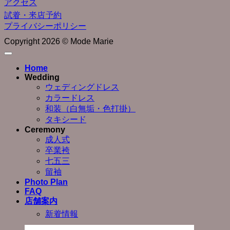
アクセス
試着・来店予約
プライバシーポリシー
Copyright 2026 © Mode Marie
Home
Wedding
ウェディングドレス
カラードレス
和装（白無垢・色打掛）
タキシード
Ceremony
成人式
卒業袴
七五三
留袖
Photo Plan
FAQ
店舗案内
新着情報