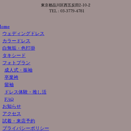
東京都品川区西五反田2-10-2
TEL : 03-3779-4781
Home
ウェディングドレス
カラードレス
白無垢・色打掛
タキシード
フォトプラン
成人式・振袖
卒業袴
留袖
ドレス体験・推し活
FAQ
お知らせ
アクセス
試着・来店予約
プライバシーポリシー