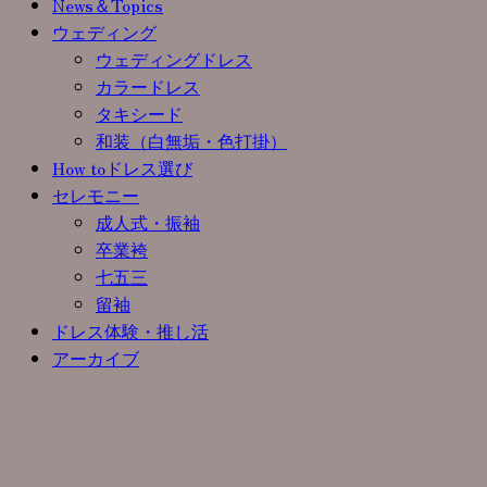
News＆Topics
ウェディング
ウェディングドレス
カラードレス
タキシード
和装（白無垢・色打掛）
How toドレス選び
セレモニー
成人式・振袖
卒業袴
七五三
留袖
ドレス体験・推し活
アーカイブ