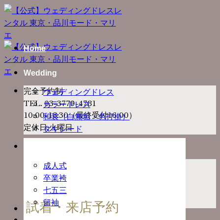
Skip
to
content
Home
Wedding
完全予約制
ウェディングドレス
TEL. 03-3779-4781
カラードレス
10:00-18:30（最終受付16:00）
和装（白無垢・色打掛）
定休日:火曜日
タキシード
Ceremony
成人式
卒業袴
七五三
留袖
試着・来店予約