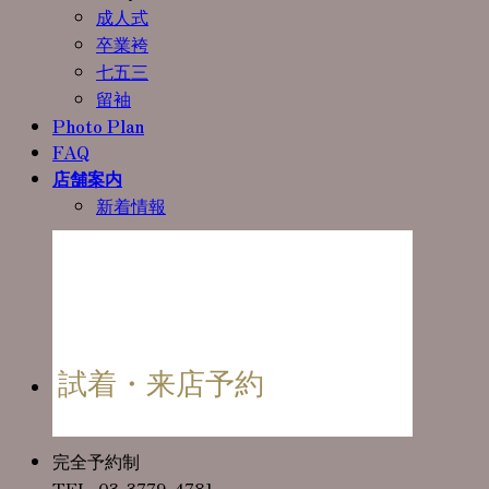
成人式
卒業袴
七五三
留袖
Photo Plan
FAQ
店舗案内
新着情報
試着・来店予約
完全予約制
TEL. 03-3779-4781