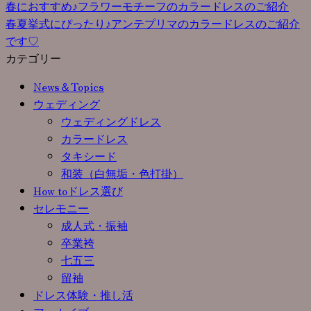
春におすすめ♪フラワーモチーフのカラードレスのご紹介
春夏挙式にぴったり♪アンテプリマのカラードレスのご紹介
です♡
カテゴリー
News＆Topics
ウェディング
ウェディングドレス
カラードレス
タキシード
和装（白無垢・色打掛）
How toドレス選び
セレモニー
成人式・振袖
卒業袴
七五三
留袖
ドレス体験・推し活