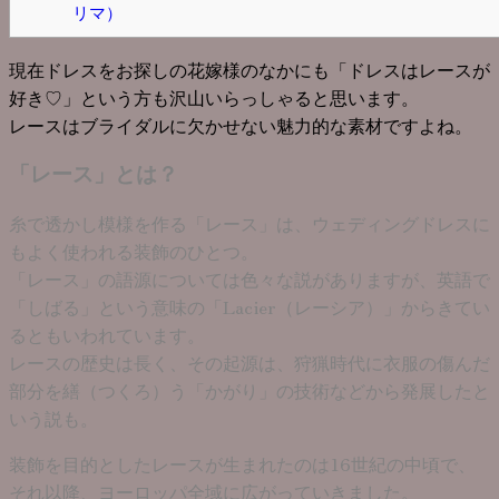
リマ）
現在ドレスをお探しの花嫁様のなかにも「ドレスはレースが
好き♡」という方も沢山いらっしゃると思います。
レースはブライダルに欠かせない魅力的な素材ですよね。
「レース」とは？
糸で透かし模様を作る「レース」は、ウェディングドレスに
もよく使われる装飾のひとつ。
「レース」の語源については色々な説がありますが、英語で
「しばる」という意味の「Lacier（レーシア）」からきてい
るともいわれています。
レースの歴史は長く、その起源は、狩猟時代に衣服の傷んだ
部分を繕（つくろ）う「かがり」の技術などから発展したと
いう説も。
装飾を目的としたレースが生まれたのは16世紀の中頃で、
それ以降、ヨーロッパ全域に広がっていきました。