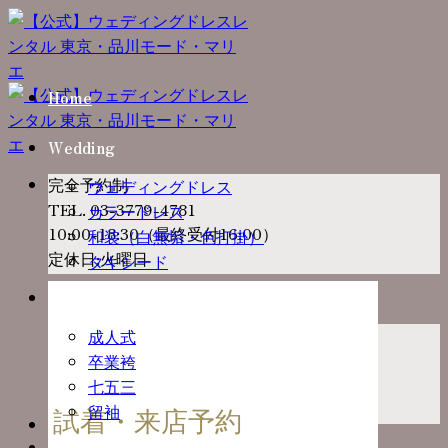
Skip
to
content
Home
Wedding
完全予約制
ウェディングドレス
TEL. 03-3779-4781
カラードレス
10:00-18:30（最終受付16:00）
和装（白無垢・色打掛）
定休日:火曜日
タキシード
Ceremony
成人式
卒業袴
七五三
留袖
試着・来店予約