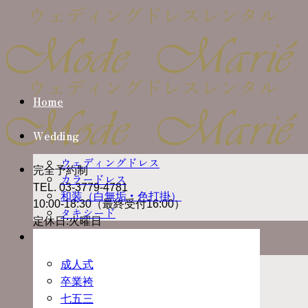
Skip
to
content
Home
Wedding
ウェディングドレス
完全予約制
カラードレス
TEL. 03-3779-4781
和装（白無垢・色打掛）
10:00-18:30（最終受付16:00）
タキシード
定休日:火曜日
Ceremony
成人式
卒業袴
七五三