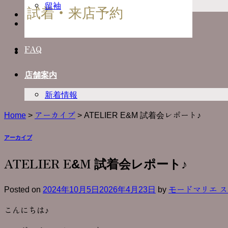
留袖
試着・来店予約
Photo Plan
FAQ
店舗案内
新着情報
Home
>
アーカイブ
>
ATELIER E&M 試着会レポート♪
アーカイブ
ATELIER E&M 試着会レポート♪
Posted on
2024年10月5日
2026年4月23日
by
モードマリエ 
こんにちは♪