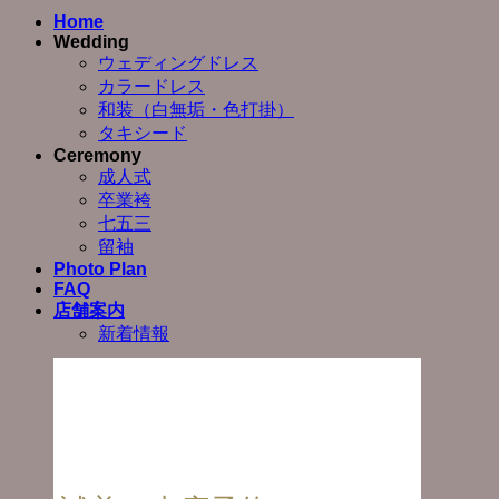
Home
Wedding
ウェディングドレス
カラードレス
和装（白無垢・色打掛）
タキシード
Ceremony
成人式
卒業袴
七五三
留袖
Photo Plan
FAQ
店舗案内
新着情報