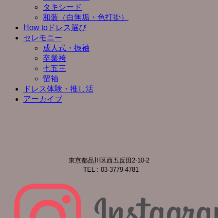
タキシード
和装（白無垢・色打掛）
How toドレス選び
セレモニー
成人式・振袖
卒業袴
七五三
留袖
ドレス体験・推し活
アーカイブ
東京都品川区西五反田2-10-2
TEL : 03-3779-4781