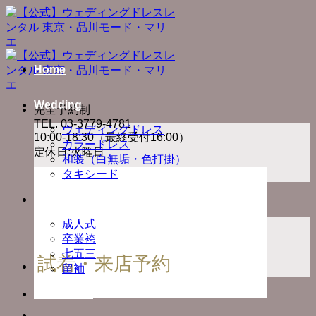
Skip
to
content
Home
Wedding
完全予約制
TEL. 03-3779-4781
ウェディングドレス
10:00-18:30（最終受付16:00）
カラードレス
定休日:火曜日
和装（白無垢・色打掛）
タキシード
Ceremony
成人式
卒業袴
七五三
試着・来店予約
留袖
Photo Plan