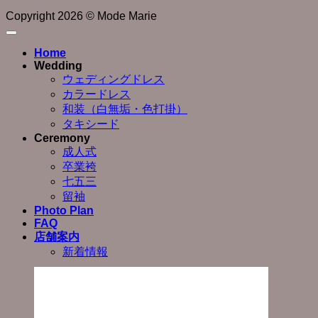
Copyright 2026 © Mode Marie
Home
Wedding
ウェディングドレス
カラードレス
和装（白無垢・色打掛）
タキシード
Ceremony
成人式
卒業袴
七五三
留袖
Photo Plan
FAQ
店舗案内
新着情報