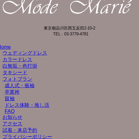
東京都品川区西五反田2-10-2
TEL : 03-3779-4781
Home
ウェディングドレス
カラードレス
白無垢・色打掛
タキシード
フォトプラン
成人式・振袖
卒業袴
留袖
ドレス体験・推し活
FAQ
お知らせ
アクセス
試着・来店予約
プライバシーポリシー