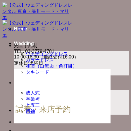
Skip
to
content
Home
Wedding
完全予約制
TEL. 03-3779-4781
ウェディングドレス
10:00-18:30（最終受付16:00）
カラードレス
定休日:火曜日
和装（白無垢・色打掛）
タキシード
Ceremony
成人式
卒業袴
七五三
試着・来店予約
留袖
Photo Plan