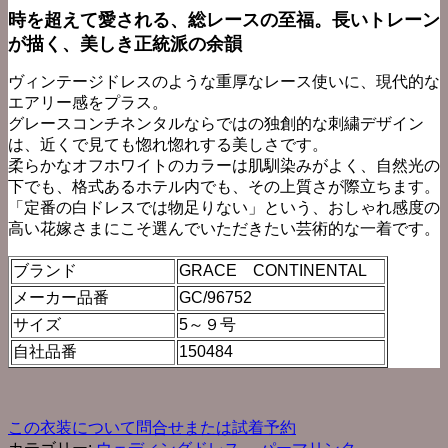
時を超えて愛される、総レースの至福。長いトレーン
が描く、美しき正統派の余韻
ヴィンテージドレスのような重厚なレース使いに、現代的な
エアリー感をプラス。
グレースコンチネンタルならではの独創的な刺繍デザイン
は、近くで見ても惚れ惚れする美しさです。
柔らかなオフホワイトのカラーは肌馴染みがよく、自然光の
下でも、格式あるホテル内でも、その上質さが際立ちます。
「定番の白ドレスでは物足りない」という、おしゃれ感度の
高い花嫁さまにこそ選んでいただきたい芸術的な一着です。
ブランド
GRACE CONTINENTAL
メーカー品番
GC/96752
サイズ
5～９号
自社品番
150484
この衣装について問合せまたは試着予約