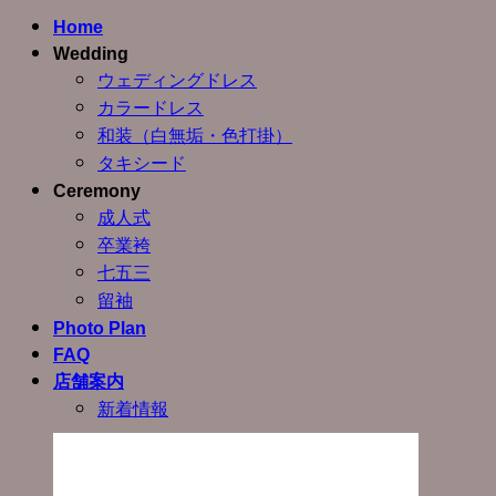
Home
Wedding
ウェディングドレス
カラードレス
和装（白無垢・色打掛）
タキシード
Ceremony
成人式
卒業袴
七五三
留袖
Photo Plan
FAQ
店舗案内
新着情報