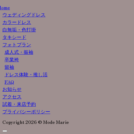
Home
ウェディングドレス
カラードレス
白無垢・色打掛
タキシード
フォトプラン
成人式・振袖
卒業袴
留袖
ドレス体験・推し活
FAQ
お知らせ
アクセス
試着・来店予約
プライバシーポリシー
Copyright 2026 © Mode Marie