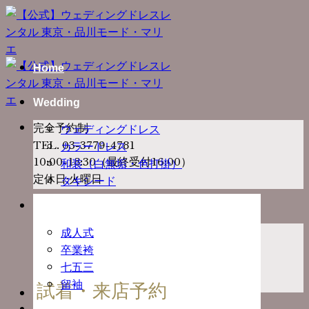
Skip
to
content
Home
Wedding
完全予約制
ウェディングドレス
TEL. 03-3779-4781
カラードレス
10:00-18:30（最終受付16:00）
和装（白無垢・色打掛）
定休日:火曜日
タキシード
Ceremony
成人式
卒業袴
七五三
留袖
試着・来店予約