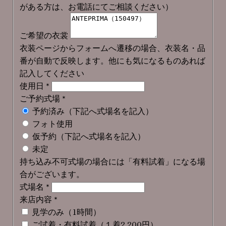
がある方は、お電話にてご相談ください）
ご希望の衣裳
衣装ページからフォームへ遷移の場合、衣装名・品
番が自動で反映します。他にも気になるものあれば
記入してください
使用日
*
ご予約式場
*
予約済み（下記へ式場名を記入）
フォト使用
仮予約（下記へ式場名を記入）
未定
持ち込み不可式場の場合には「有料試着」になる場
合がございます。
式場名
*
来店内容
*
見学のみ（1時間）
ご試着・有料試着（１着2,200円）