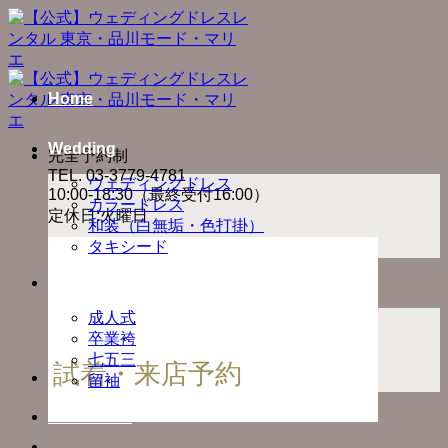
Skip
to
content
Home
Wedding
完全予約制
TEL. 03-3779-4781
ウェディングドレス
10:00-18:30（最終受付16:00）
カラードレス
定休日:火曜日
和装（白無垢・色打掛）
タキシード
Ceremony
成人式
卒業袴
七五三
試着・来店予約
留袖
Photo Plan