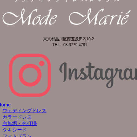
東京都品川区西五反田2-10-2
TEL : 03-3779-4781
Home
ウェディングドレス
カラードレス
白無垢・色打掛
タキシード
フォトプラン