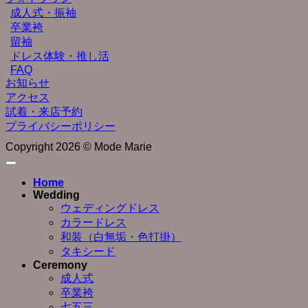
成人式・振袖
卒業袴
留袖
ドレス体験・推し活
FAQ
お知らせ
アクセス
試着・来店予約
プライバシーポリシー
Copyright 2026 © Mode Marie
Home
Wedding
ウェディングドレス
カラードレス
和装（白無垢・色打掛）
タキシード
Ceremony
成人式
卒業袴
七五三