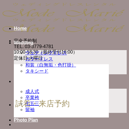
Skip
to
content
Home
完全予約制
Wedding
TEL. 03-3779-4781
10:00-18:30（最終受付16:00）
ウェディングドレス
定休日:火曜日
カラードレス
和装（白無垢・色打掛）
タキシード
Ceremony
成人式
卒業袴
試着・来店予約
七五三
留袖
Photo Plan