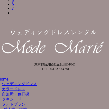
6
7
東京都品川区西五反田2-10-2
TEL : 03-3779-4781
Home
ウェディングドレス
カラードレス
白無垢・色打掛
タキシード
フォトプラン