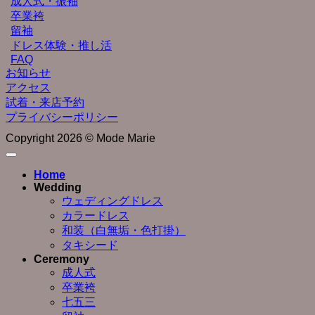
成人式・振袖
卒業袴
留袖
ドレス体験・推し活
FAQ
お知らせ
アクセス
試着・来店予約
プライバシーポリシー
Copyright 2026 © Mode Marie
Home
Wedding
ウェディングドレス
カラードレス
和装（白無垢・色打掛）
タキシード
Ceremony
成人式
卒業袴
七五三