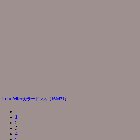
Lulu feliceカラードレス（160471）
1
2
3
4
5