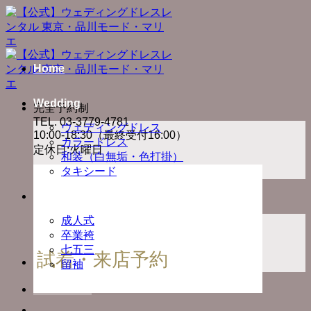
Skip
to
content
Home
Wedding
完全予約制
TEL. 03-3779-4781
ウェディングドレス
10:00-18:30（最終受付16:00）
カラードレス
定休日:火曜日
和装（白無垢・色打掛）
タキシード
Ceremony
成人式
卒業袴
七五三
試着・来店予約
留袖
Photo Plan